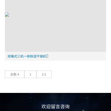
双桶式三机一体除湿干燥机
总数 4
1
1/1
欢迎留言咨询